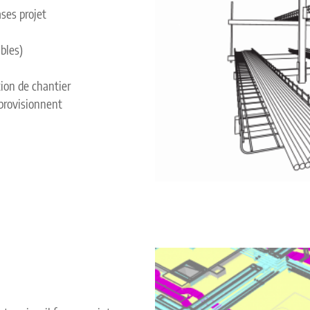
 toutes phases projet
bles)
tion de chantier
pprovisionnent