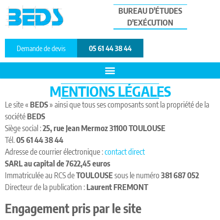
BUREAU D'ÉTUDES
D'EXÉCUTION
Demande de devis
05 61 44 38 44
MENTIONS LÉGALES
Le site «
BEDS
» ainsi que tous ses composants sont la propriété de la
société
BEDS
Siège social :
25, rue Jean Mermoz 31100 TOULOUSE
Tél.
05 61 44 38 44
Adresse de courrier électronique :
contact direct
SARL au capital de 7622,45 euros
Immatriculée au RCS de
TOULOUSE
sous le numéro
381 687 052
Directeur de la publication :
Laurent FREMONT
Engagement pris par le site