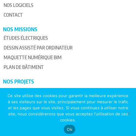
NOS LOGICIELS
CONTACT
NOS MISSIONS
ÉTUDES ÉLECTRIQUES
DESSIN ASSISTÉ PAR ORDINATEUR
MAQUETTE NUMÉRIQUE BIM
PLAN DE BÂTIMENT
NOS PROJETS
PROJETS TERTIAIRES
Ce site utilise des cookies pour garantir la meilleure expérience
PROJETS INDUSTRIELS
à ses visiteurs sur le site, principalement pour mesurer le trafic
et les pages que vous visitez. Si vous continuez à utiliser notre
PROJETS PHOTOVOLTAÏQUES
site, nous considérerons que vous acceptez l'utilisation de ces
cookies.
Ok
2026© Beds
Mentions Légales
Vie privée
Création : periwinkle